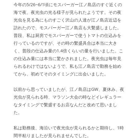
今年の5/26~6/1頃にモスバーガー江ノ島店のすぐ近くの
海で夜、夜光虫の光る様子が見られたようです。その夜
光虫を見る為にものすごく沢山の人達が江ノ島店近辺を
訪れたので、モスバーガー江ノ島店も大繫盛しました。
普段、私は厨房でモスバーガーで使うトマトの仕込みを
行っているのですが、その時の繫盛具合は本当に大き
く、普段の仕込み量の1.4倍くらいの量を行いました。こ
の仕込み量には本当に驚かされました。夜光虫は毎年見
られるわけではないようで、私も江ノ島店で勤務を始め
てから、初めてそのタイミングに出会いました。
以前から思っていましたが、江ノ島店はGW、夏休み、夜
光虫が見られる時、マラソン大会の時などイレギュラー
なタイミングで繫盛するお店なんだと改めて思いまし
た。
私は勤務後、海沿いで夜光虫が見られるかと期待し、1時
間半粘りましたが見られませんでした。